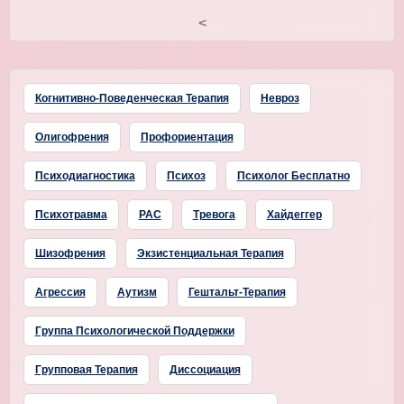
<
Когнитивно-Поведенческая Терапия
Невроз
Олигофрения
Профориентация
Психодиагностика
Психоз
Психолог Бесплатно
Психотравма
РАС
Тревога
Хайдеггер
Шизофрения
Экзистенциальная Терапия
Агрессия
Аутизм
Гештальт-Терапия
Группа Психологической Поддержки
Групповая Терапия
Диссоциация