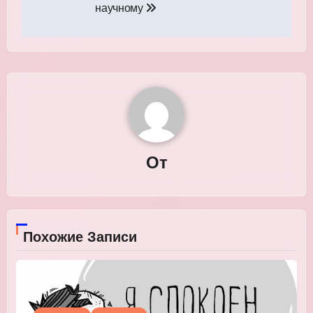
записям
научному
От
Похожие Записи