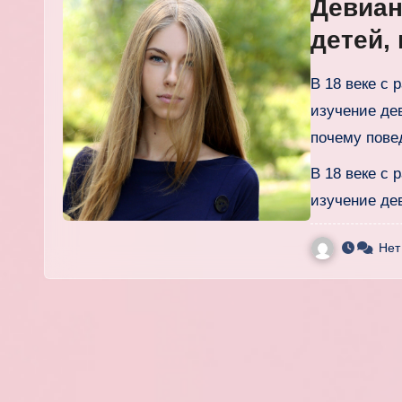
Девиан
детей,
В 18 веке с 
изучение де
почему пове
В 18 веке с 
изучение де
Нет