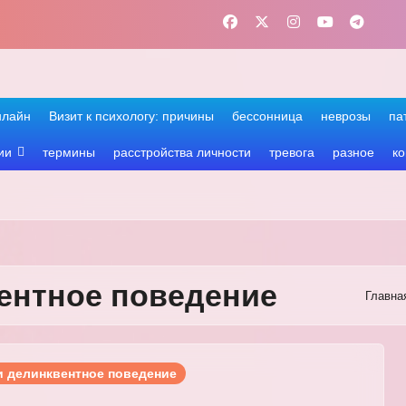
нлайн
Визит к психологу: причины
бессонница
неврозы
па
ии
термины
расстройства личности
тревога
разное
ко
ентное поведение
Главна
и делинквентное поведение