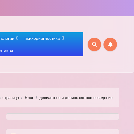
тологии
психодиагностика
нтакты
я страница
Блог
девиантное и делинквентное поведение