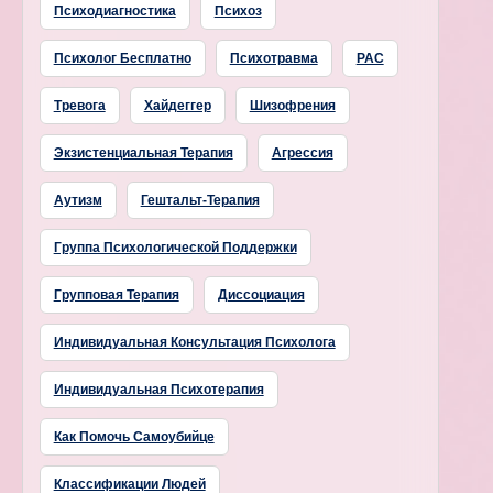
Психодиагностика
Психоз
Психолог Бесплатно
Психотравма
РАС
Тревога
Хайдеггер
Шизофрения
Экзистенциальная Терапия
Агрессия
Аутизм
Гештальт-Терапия
Группа Психологической Поддержки
Групповая Терапия
Диссоциация
Индивидуальная Консультация Психолога
Индивидуальная Психотерапия
Как Помочь Самоубийце
Классификации Людей