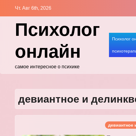
Перейти
Чт. Авг 6th, 2026
к
содержимому
Психолог
Психолог о
онлайн
психотерап
самое интересное о психике
девиантное и делинкв
девиантное 