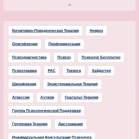
<
Когнитивно-Поведенческая Терапия
Невроз
Олигофрения
Профориентация
Психодиагностика
Психоз
Психолог Бесплатно
Психотравма
РАС
Тревога
Хайдеггер
Шизофрения
Экзистенциальная Терапия
Агрессия
Аутизм
Гештальт-Терапия
Группа Психологической Поддержки
Групповая Терапия
Диссоциация
Индивидуальная Консультация Психолога