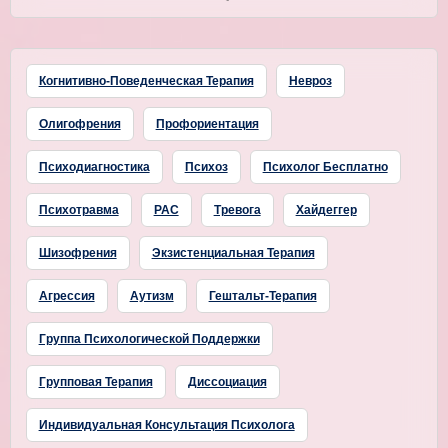
Когнитивно-Поведенческая Терапия
Невроз
Олигофрения
Профориентация
Психодиагностика
Психоз
Психолог Бесплатно
Психотравма
РАС
Тревога
Хайдеггер
Шизофрения
Экзистенциальная Терапия
Агрессия
Аутизм
Гештальт-Терапия
Группа Психологической Поддержки
Групповая Терапия
Диссоциация
Индивидуальная Консультация Психолога