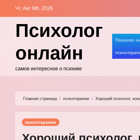
Перейти
Чт. Авг 6th, 2026
к
содержимому
Психолог
Психолог о
онлайн
психотерап
самое интересное о психике
Главная страница
психотерапии
Хороший психолог, кон
психотерапии
Хороший психолог,