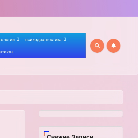
тологии
психодиагностика
нтакты
Свежие Записи