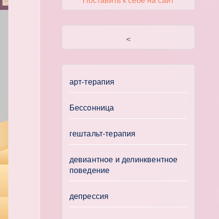
Поставить к себе на сайт
<
арт-терапия
Бессонница
гештальт-терапия
девиантное и делинквентное
поведение
депрессия