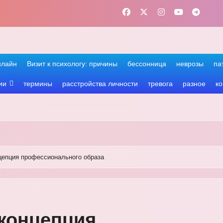
нлайн
Визит к психологу: причины
бессонница
неврозы
па
ии
термины
расстройства личности
тревога
разное
ко
цепция профессионального образа
 концепция