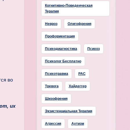
Когнитивно-Поведенческая
Терапия
Невроз
Олигофрения
Профориентация
Психодиагностика
Психоз
Психолог Бесплатно
Психотравма
РАС
тся во
Тревога
Хайдеггер
Шизофрения
ют, их
Экзистенциальная Терапия
Агрессия
Аутизм