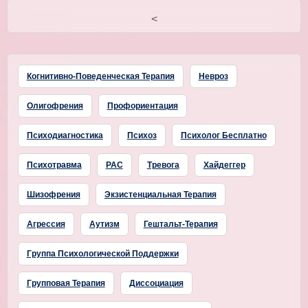
<
Когнитивно-Поведенческая Терапия
Невроз
Олигофрения
Профориентация
Психодиагностика
Психоз
Психолог Бесплатно
Психотравма
РАС
Тревога
Хайдеггер
Шизофрения
Экзистенциальная Терапия
Агрессия
Аутизм
Гештальт-Терапия
Группа Психологической Поддержки
Групповая Терапия
Диссоциация