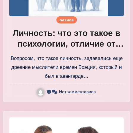
разное
Личность: что это такое в
психологии, отличие от
индивида и
Вопросом, что такое личность, задавались еще
индивидуальности
древние мыслители времен Боэция, который и
был в авангарде…
Нет комментариев