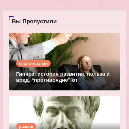
Вы Пропустили
психотерапии
Гипноз: история развития, польза и
вред, “противоядие” от
мошеннического внушения
разное