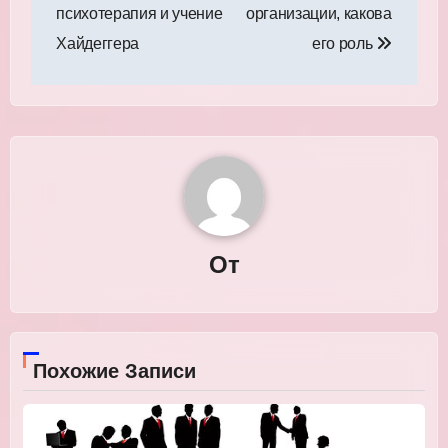
по
психотерапия и учение
организации, какова
записям
Хайдеггера
его роль
От
Похожие Записи