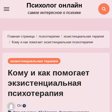
Перейти
Психолог онлайн
к
самое интересное о психике
содержимому
Главная страница
психотерапии
экзистенциальная терапия
Кому и как помогает экзистенциальная психотерапия
экзистенциальная терапия
Кому и как помогает
экзистенциальная
психотерапия
От
#смысл жизни
,
#Хайдеггер
,
#экзистенциализм
,