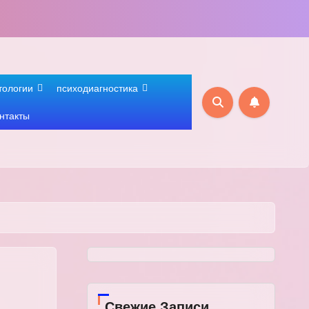
тологии
психодиагностика
нтакты
Свежие Записи