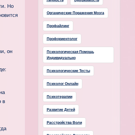
Личность
Одержимость
ти. Но
Органические Поражения Мозга
новится
Профайлинг
Профориентолог
и, он
Психологическая Помощь
Индивидуально
де:
Психологические Тесты
Психолог Онлайн
на
Психотерапии
о в
Развитие Детей
Расстройства Воли
гда