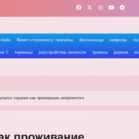
нлайн
Визит к психологу: причины
бессонница
неврозы
па
ии
термины
расстройства личности
тревога
разное
ко
штальт-терапия как проживание непрожитого
ак проживание