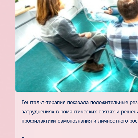
Гештальт-терапия показала положительные результаты при исцелении соматических расстройств, фобий,
затруднениях в романтических связях и решени
профилактики самопознания и личностного рос