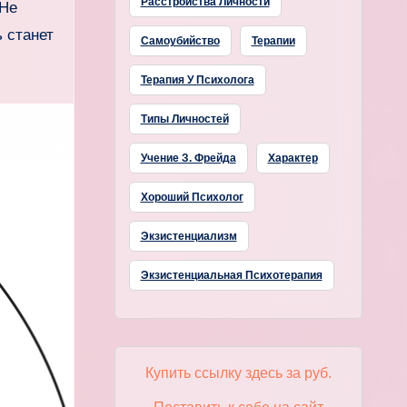
Расстройства Личности
 Не
ь станет
Самоубийство
Терапии
Терапия У Психолога
Типы Личностей
Учение З. Фрейда
Характер
Хороший Психолог
Экзистенциализм
Экзистенциальная Психотерапия
Купить ссылку здесь за
руб.