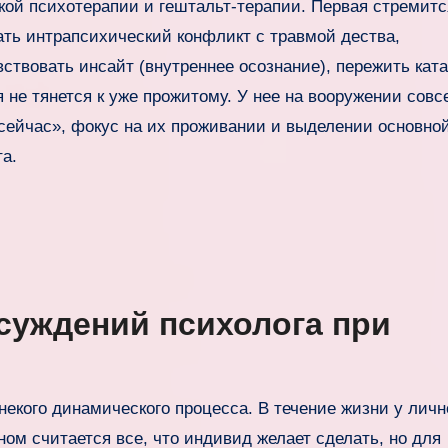
ой психотерапии и гештальт-терапии. Первая стремитс
ать интрапсихический конфликт с травмой дества,
вствовать инсайт (внутреннее осознание), пережить ката
 не тянется к уже прожитому. У нее на вооружении совс
сейчас», фокус на их проживании и выделении основно
а.
суждений психолога при
некого динамического процесса. В течение жизни у личн
ом считается все, что индивид желает сделать, но для