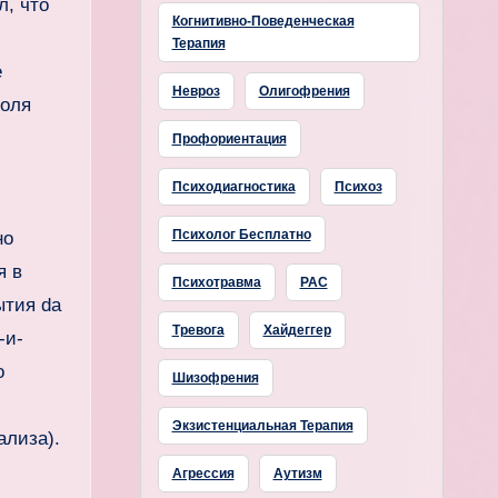
л, что
Когнитивно-Поведенческая
Терапия
е
Невроз
Олигофрения
поля
Профориентация
Психодиагностика
Психоз
Психолог Бесплатно
но
я в
Психотравма
РАС
ытия da
Тревога
Хайдеггер
-и-
о
Шизофрения
Экзистенциальная Терапия
ализа).
Агрессия
Аутизм