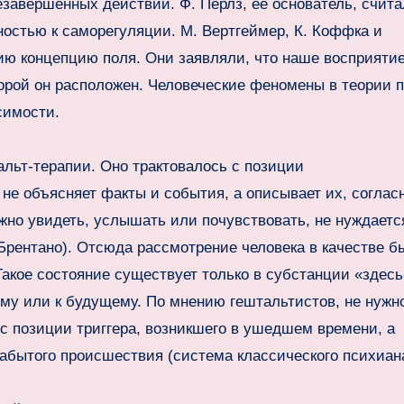
завершенных действий. Ф. Перлз, ее основатель, счита
ностью к саморегуляции. М. Вертгеймер, К. Коффка и
гию концепцию поля. Они заявляли, что наше восприяти
торой он расположен. Человеческие феномены в теории 
симости.
льт-терапии. Оно трактовалось с позиции
не объясняет факты и события, а описывает их, соглас
ожно увидеть, услышать или почувствовать, не нуждаетс
Брентано). Отсюда рассмотрение человека в качестве б
Такое состояние существует только в субстанции «здесь
ому или к будущему. По мнению гештальтистов, не нужн
с позиции триггера, возникшего в ушедшем времени, а
 забытого происшествия (система классического психиан