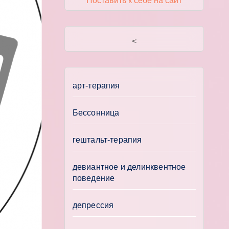
Поставить к себе на сайт
<
арт-терапия
Бессонница
гештальт-терапия
девиантное и делинквентное
поведение
депрессия