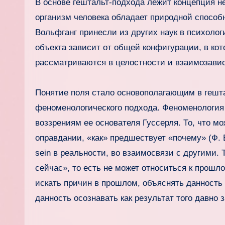
В основе гештальт-подхода лежит концепция не
организм человека обладает природной способ
Вольфганг принесли из других наук в психоло
объекта зависит от общей конфигурации, в ко
рассматриваются в целостности и взаимозави
Понятие поля стало основополагающим в гешта
феноменологического подхода. Феноменология 
воззрениям ее основателя Гуссерля. То, что м
оправдании, «как» предшествует «почему» (Ф. 
sein в реальности, во взаимосвязи с другими. 
сейчас», то есть не может относиться к прошл
искать причин в прошлом, объяснять данность 
данность осознавать как результат того давно