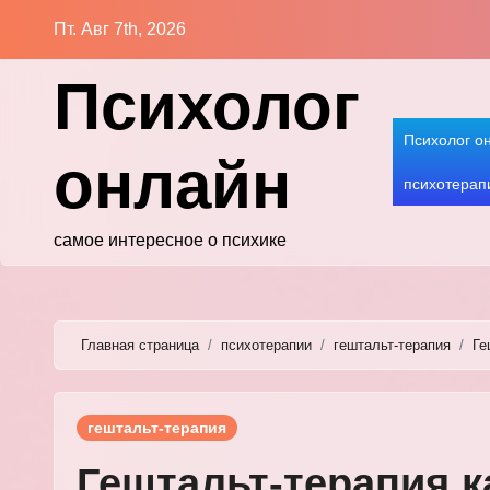
Перейти
Пт. Авг 7th, 2026
к
содержимому
Психолог
Психолог о
онлайн
психотерап
самое интересное о психике
Главная страница
психотерапии
гештальт-терапия
Ге
гештальт-терапия
Гештальт-терапия к