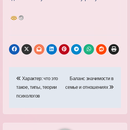
Навигация
Характер: что это
Баланс значимости в
по
такое, типы, теории
семье и отношениях
записям
психологов